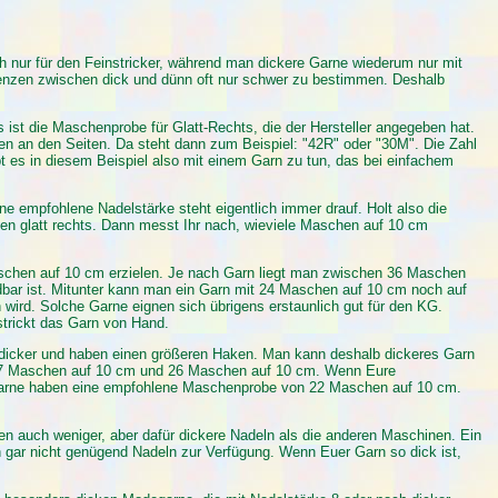
h nur für den Feinstricker, während man dickere Garne wiederum nur mit
 Grenzen zwischen dick und dünn oft nur schwer zu bestimmen. Deshalb
 ist die Maschenprobe für Glatt-Rechts, die der Hersteller angegeben hat.
n an den Seiten. Da steht dann zum Beispiel: "42R" oder "30M". Die Zahl
bt es in diesem Beispiel also mit einem Garn zu tun, das bei einfachem
 empfohlene Nadelstärke steht eigentlich immer drauf. Holt also die
en glatt rechts. Dann messt Ihr nach, wieviele Maschen auf 10 cm
aschen auf 10 cm erzielen. Je nach Garn liegt man zwischen 36 Maschen
dbar ist. Mitunter kann man ein Garn mit 24 Maschen auf 10 cm noch auf
rd. Solche Garne eignen sich übrigens erstaunlich gut für den KG.
strickt das Garn von Hand.
dicker und haben einen größeren Haken. Man kann deshalb dickeres Garn
a 17 Maschen auf 10 cm und 26 Maschen auf 10 cm. Wenn Eure
ckgarne haben eine empfohlene Maschenprobe von 22 Maschen auf 10 cm.
 auch weniger, aber dafür dickere Nadeln als die anderen Maschinen. Ein
 gar nicht genügend Nadeln zur Verfügung. Wenn Euer Garn so dick ist,