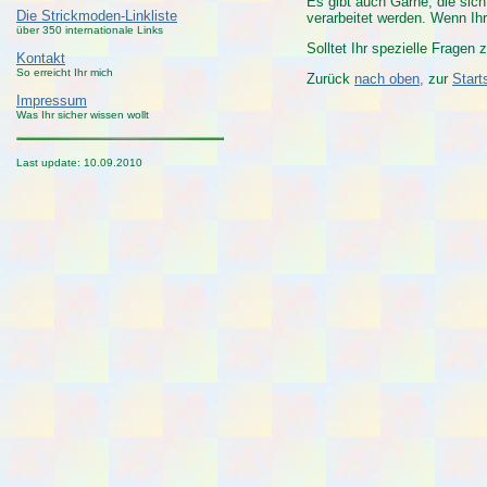
Es gibt auch Garne, die sic
Die Strickmoden-Linkliste
verarbeitet werden. Wenn Ihr
über 350 internationale Links
Solltet Ihr spezielle Frage
Kontakt
So erreicht Ihr mich
Zurück
nach oben,
zur
Start
Impressum
Was Ihr sicher wissen wollt
Last update:
10.09.2010