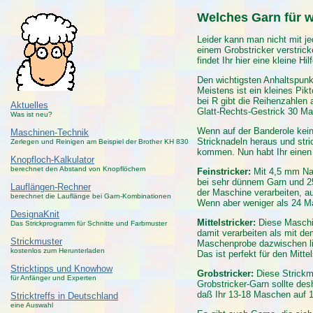
Welches Garn für 
Leider kann man nicht mit j
einem Grobstricker verstric
findet Ihr hier eine kleine Hilf
Den wichtigsten Anhaltspunkt
Meistens ist ein kleines Pi
bei R gibt die Reihenzahlen 
Aktuelles
Glatt-Rechts-Gestrick 30 Ma
Was ist neu?
Wenn auf der Banderole kein
Maschinen-Technik
Stricknadeln heraus und str
Zerlegen und Reinigen am Beispiel der Brother KH 830
kommen. Nun habt Ihr einen 
Knopfloch-Kalkulator
berechnet den Abstand von Knopflöchern
Feinstricker:
Mit 4,5 mm Nad
bei sehr dünnem Garn und 25
Lauflängen-Rechner
der Maschine verarbeiten, a
berechnet die Lauflänge bei Garn-Kombinationen
Wenn aber weniger als 24 Ma
DesignaKnit
Mittelstricker:
Diese Maschin
Das Strickprogramm für Schnitte und Farbmuster
damit verarbeiten als mit d
Strickmuster
Maschenprobe dazwischen li
kostenlos zum Herunterladen
Das ist perfekt für den Mittel
Stricktipps und Knowhow
Grobstricker:
Diese Strickm
für Anfänger und Experten
Grobstricker-Garn sollte de
daß Ihr 13-18 Maschen auf 10
Stricktreffs in Deutschland
eine Auswahl