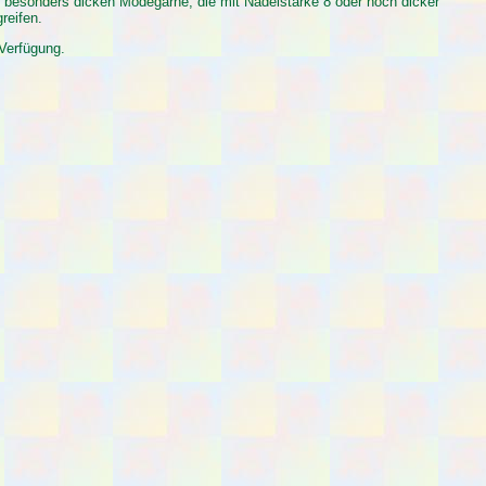
e besonders dicken Modegarne, die mit Nadelstärke 8 oder noch dicker
reifen.
Verfügung.