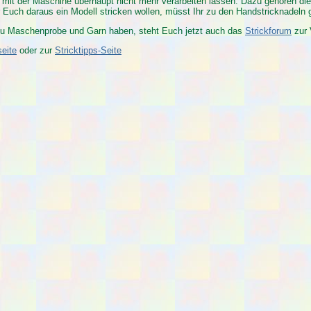
h mit der Maschine überhaupt nicht mehr verarbeiten lassen. Dazu gehören di
 Euch daraus ein Modell stricken wollen, müsst Ihr zu den Handstricknadeln g
n zu Maschenprobe und Garn haben, steht Euch jetzt auch das
Strickforum
zur 
seite
oder zur
Stricktipps-Seite