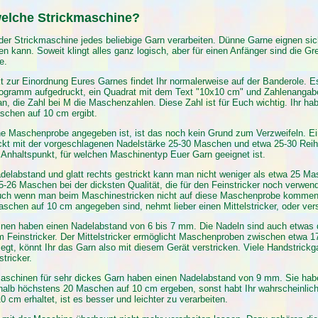
welche Strickmaschine?
eder Strickmaschine jedes beliebige Garn verarbeiten. Dünne Garne eignen sic
ken kann. Soweit klingt alles ganz logisch, aber für einen Anfänger sind die
e.
 zur Einordnung Eures Garnes findet Ihr normalerweise auf der Banderole. Es
ktogramm aufgedruckt, ein Quadrat mit dem Text "10x10 cm" und Zahlenangabe
an, die Zahl bei M die Maschenzahlen. Diese Zahl ist für Euch wichtig. Ihr ha
schen auf 10 cm ergibt.
e Maschenprobe angegeben ist, ist das noch kein Grund zum Verzweifeln. Eine
ickt mit der vorgeschlagenen Nadelstärke 25-30 Maschen und etwa 25-30 Reih
Anhaltspunkt, für welchen Maschinentyp Euer Garn geeignet ist.
elabstand und glatt rechts gestrickt kann man nicht weniger als etwa 25 M
-26 Maschen bei der dicksten Qualität, die für den Feinstricker noch verwen
uch wenn man beim Maschinestricken nicht auf diese Maschenprobe kommen wi
schen auf 10 cm angegeben sind, nehmt lieber einen Mittelstricker, oder ver
en haben einen Nadelabstand von 6 bis 7 mm. Die Nadeln sind auch etwas 
em Feinstricker. Der Mittelstricker ermöglicht Maschenproben zwischen etw
egt, könnt Ihr das Garn also mit diesem Gerät verstricken. Viele Handstri
stricker.
aschinen für sehr dickes Garn haben einen Nadelabstand von 9 mm. Sie haben
shalb höchstens 20 Maschen auf 10 cm ergeben, sonst habt Ihr wahrscheinlich
 cm erhaltet, ist es besser und leichter zu verarbeiten.